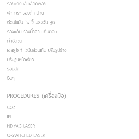
รอยแดง เส้นเลือดฟอย
ฝ้า กระ รอยดำ ปาน
ต่อมไขมัน ไฝ ขี้แมลงวัน หูด
ร่องแก้ม ร่องน้ำตา แก้มตอบ
กำจัดขน
เชลลูไลท์ ไขมันส่วนเกิน ปรับรูปร่าง
ปรับรูปหน้าเรียว
รอยสัก
อื่นๆ
PROCEDURES (เครื่องมือ)
CO2
IPL
ND:YAG LASER
Q-SWITCHED LASER