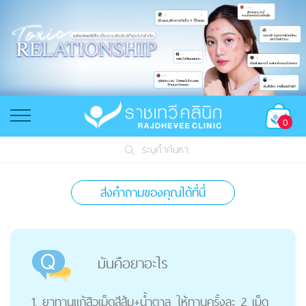
0
ระบุคำค้นหา
ส่งคำถามของคุณได้ที่นี่
มันคือยาอะไร
1. ยาทานแก้สิวเม็ดสีส้ม+น้ำตาล ให้ทานครั้งละ 2 เม็ด