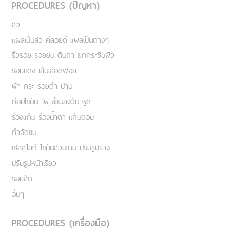
PROCEDURES (ปัญหา)
สิว
แผลเป็นสิว คีลอยด์ แผลเป็นต่างๆ
ริ้วรอย รอยย่น ตีนกา ยกกระชับผิว
รอยแดง เส้นเลือดฟอย
ฝ้า กระ รอยดำ ปาน
ต่อมไขมัน ไฝ ขี้แมลงวัน หูด
ร่องแก้ม ร่องน้ำตา แก้มตอบ
กำจัดขน
เชลลูไลท์ ไขมันส่วนเกิน ปรับรูปร่าง
ปรับรูปหน้าเรียว
รอยสัก
อื่นๆ
PROCEDURES (เครื่องมือ)