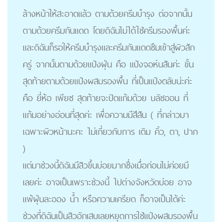
ล้างหน้าให้สะอาดแล้ว ตามด้วยครีมบำรุง ต่อจากนั้น
ตามด้วยครีมกันแดด โดยดิฉันไม่ได้ใช้ครีมรองพื้นค่ะ
และดิฉันก็รอให้ครีมบำรุงและครีมกันแดดซึมเข้าสู่ผิวสัก
ครู่ จากนั้นตามด้วยแป้งฝุ่น คือ แป้งจอห์นสันค่ะ ขั้น
สุดท้ายตามด้วยแป้งผสมรองพื้น ที่เป็นแป้งตลับน่ะค่ะ
คือ ยี่ห้อ เพียซ สุดท้ายจะปัดแก้มด้วย บลัชออน ที่
แก้มอย่างอ่อนที่สุดค่ะ เพื่อความมีสีสัน ( ที่กล่าวมา
เฉพาะผิวหน้านะคะ ไม่เกี่ยวกับการ เติม คิ้ว, ตา, ปาก
)
แต่มาช่วงนี้ดิฉันมีสิวขึ้นบ่อยมากซึ่งเมื่อก่อนไม่ค่อยมี
เลยค่ะ อาจเป็นเพราะช่วงนี้ ไปต่างจังหวัดบ่อย อาจ
แพ้ฝุ่นละออง น้ำ หรือความเครียด ก็อาจเป็นได้ค่ะ
ช่วงที่ดิฉันเป็นสิวอักเสบเลยหยุดการใช้แป้งผสมรองพื้น