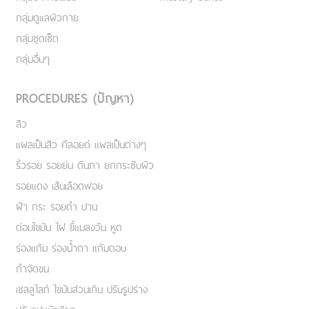
กลุ่มดูแลผิวกาย
กลุ่มชุดเซ็ต
กลุ่มอื่นๆ
PROCEDURES (ปัญหา)
สิว
แผลเป็นสิว คีลอยด์ แผลเป็นต่างๆ
ริ้วรอย รอยย่น ตีนกา ยกกระชับผิว
รอยแดง เส้นเลือดฟอย
ฝ้า กระ รอยดำ ปาน
ต่อมไขมัน ไฝ ขี้แมลงวัน หูด
ร่องแก้ม ร่องน้ำตา แก้มตอบ
กำจัดขน
เชลลูไลท์ ไขมันส่วนเกิน ปรับรูปร่าง