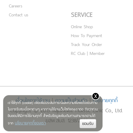
Careers
SERVICE
Contact us
Online Shop
How To Payment
Track Your Order
RC Club | Member
x
เงื่อนไขการใช้งาน
|
ความเป็นส่วนตัว
|
นโยบายคุกกี้
เราใช้คุกกี้ (cookie) เพื่อเพิ่มประสบการณ์และความพึงพอใจของท่าน
Copyright © 2019 Rajdhevee Holistic Clinic Co., Ltd.
ในการรับชมเนื้อหาต่างๆ หากท่านใช้งานเว็บไซต์ของเราต่อ ถือว่าท่าน
ยินยอมให้มีการใช้งานคุกกี้ สำหรับข้อมูลเพิ่มเติมท่านสามารถอ่านได้
ฆสพ.สบส. 1238/2562
นโยบายคุกกี้ของเรา
จาก