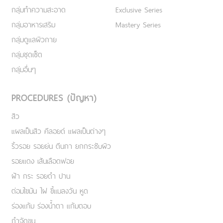
กลุ่มทำความสะอาด
Exclusive Series
กลุ่มอาหารเสริม
Mastery Series
กลุ่มดูแลผิวกาย
กลุ่มชุดเซ็ต
กลุ่มอื่นๆ
PROCEDURES (ปัญหา)
สิว
แผลเป็นสิว คีลอยด์ แผลเป็นต่างๆ
ริ้วรอย รอยย่น ตีนกา ยกกระชับผิว
รอยแดง เส้นเลือดฟอย
ฝ้า กระ รอยดำ ปาน
ต่อมไขมัน ไฝ ขี้แมลงวัน หูด
ร่องแก้ม ร่องน้ำตา แก้มตอบ
กำจัดขน