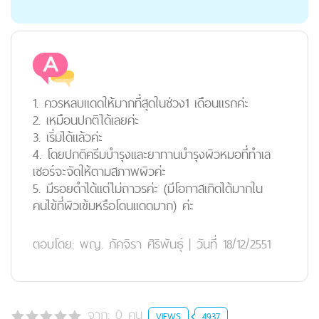
1. ควรหลบแดดให้มากที่สุดในช่วง1 เดือนแรกค่ะ
2. เหมือนปกติได้เลยค่ะ
3. เริ่มได้แล้วค่ะ
4. โดยปกติครีมบำรุงและยาทานบำรุงผิวหมอที่ทำเล
เซอร์จะจัดให้ตามสภาพผิวค่ะ
5. มีรอยดำได้แต่ไม่ถาวรค่ะ (มีโอกาสเกิดได้มากใน
คนไข้ที่ผิวเข้มหรือโดนแดดมาก) ค่ะ
ตอบโดย:
พญ. ภัคจิรา ศิริพันธุ์
|
วันที่ 18/12/2551
จาก:
0
คน
VIEWS
4937