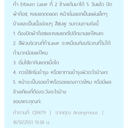
ทำ Erbium Laser ที่ 2 ข้างแก้มมาได้ 5 วันแล้ว ปิด
ผ้าก๊อซ, หลบแดดตลอด หน้าเริ่มลอกเป็นแผ่นเล็กๆ
บ้างและเป็นเนื้ออ่อนๆ สีชมพู รบกวนถามดังนี้
1. ต้องปิดผ้าก๊อซและหลบแดดไปอีกนานแค่ไหนคะ
2. สีผิวบริเวณที่ทำLaser จะเหมือนกับบริเวณที่ไม่ได้
ทำมากน้อยแค่ไหน
3. เริ่มใช้ยากันแดดเมื่อใด
4. ควรใช้ครีมบำรุง หรือยาทานบำรุงผิวอะไรบ้างคะ
5. หน้าจะเป็นรอยดำหรือรอยแดงถาวรไหม หรือมีผล
ข้างเคียงที่ต้องระวังอะไรบ้าง
ขอบพระคุณค่ะ
คำถามที่:
Q9479
|
จากคุณ
Anonymous
|
16/12/2551 13:38 น.