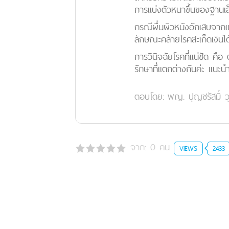
การแบ่งตัวหนาขึ้นของฐานเล
กรณีผื่นผิวหนังอักเสบจากแ
ลักษณะคล้ายโรคสะเก็ดเงินได
การวินิจฉัยโรคที่แน่ชัด ค
รักษาที่แตกต่างกันค่ะ แนะน
ตอบโดย:
พญ. ปุญชรัสมิ์ ว
จาก:
0
คน
VIEWS
2433