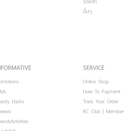
รอยสัก
อื่นๆ
NFORMATIVE
SERVICE
romotions
Online Shop
&A
How To Payment
eauty Hacks
Track Your Order
views
RC Club | Member
ws&Activities