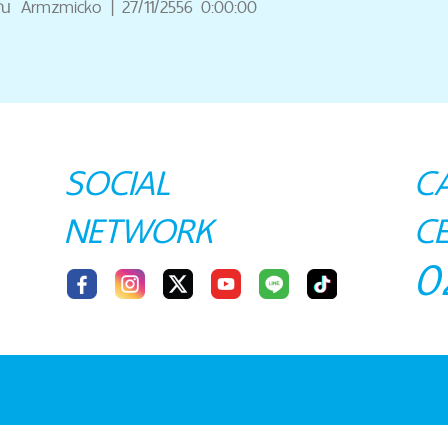
ุณ
Armzmicko
|
27/11/2556 0:00:00
SOCIAL
C
NETWORK
C
0