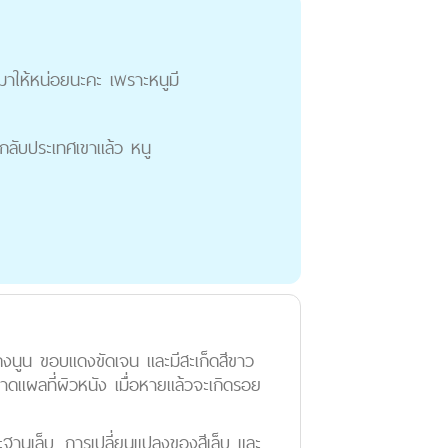
มาให้หน่อยนะคะ เพราะหนูมี
กลับประเทศเขาแล้ว หนู
นแดงนูน ขอบแดงขัดเจน และมีสะเก็ดสีขาว
าดแผลที่ผิวหนัง เมื่อหายแล้วจะเกิดรอย
ะฐานเล็บ, การเปลี่ยนแปลงของสีเล็บ และ