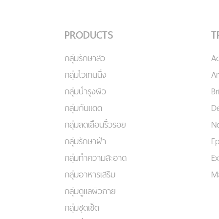
PRODUCTS
T
กลุ่มรักษาสิว
A
กลุ่มไวเทนนิ่ง
An
กลุ่มบำรุงผิว
Br
กลุ่มกันแดด
De
กลุ่มลดเลือนริ้วรอย
No
กลุ่มรักษาฝ้า
Ep
กลุ่มทำความสะอาด
Ex
กลุ่มอาหารเสริม
Ma
กลุ่มดูแลผิวกาย
กลุ่มชุดเซ็ต