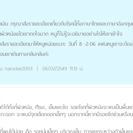
ดเงิน กรุณาส่งรายละเอียดเกี่ยวกับโรคนี้ทั้งภาษาไทยและภาษาอังกฤษ
ผิวหนังแล้วเขาตกใจมาก หนูก็ไม่รู้จะอธิบายอย่างไรให้เขาเข้าใจ
งรายละเอียดมาให้หนูหน่อยนะคะ วันที่ 8 -2-06 แฟนหนูเขาจะต้อง
่อนเขาเดินทางกลับกลับค่ะ
ณ
narudee2003
|
06/02/2549 11:13 น.
.
ได้ทั้งที่ผิวหนัง, ศีรษะ, เล็บและข้อ รอยโรคที่ผิวหนังจะพบเป็นผื่
ถ้าแกะออก จะพบมีจุดเลือดออกเล็กๆ นอกจากนี้หากมีรอยขีดข่วนหรือบ
ี่พบได้บ่อย คือ รอยบุ๋มเล็กๆ บริเวณเล็บ การแยกระหว่างตัวเล็บแล