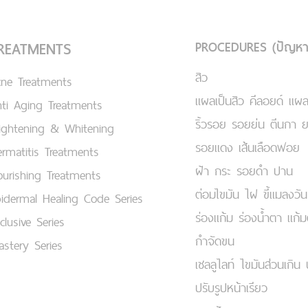
PROCEDURES (ปัญหา
REATMENTS
สิว
cne Treatments
แผลเป็นสิว คีลอยด์ แผล
ti Aging Treatments
ริ้วรอย รอยย่น ตีนกา 
ightening & Whitening
รอยแดง เส้นเลือดฟอย
rmatitis Treatments
ฝ้า กระ รอยดำ ปาน
urishing Treatments
ต่อมไขมัน ไฝ ขี้แมลงวัน
idermal Healing Code Series
ร่องแก้ม ร่องน้ำตา แก้
clusive Series
กำจัดขน
stery Series
เชลลูไลท์ ไขมันส่วนเกิน 
ปรับรูปหน้าเรียว