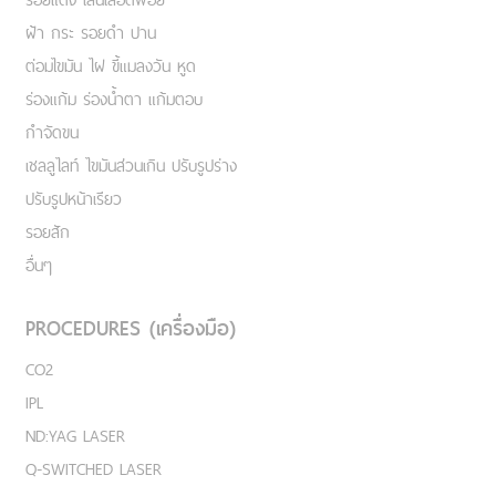
ฝ้า กระ รอยดำ ปาน
ต่อมไขมัน ไฝ ขี้แมลงวัน หูด
ร่องแก้ม ร่องน้ำตา แก้มตอบ
กำจัดขน
เชลลูไลท์ ไขมันส่วนเกิน ปรับรูปร่าง
ปรับรูปหน้าเรียว
รอยสัก
อื่นๆ
PROCEDURES (เครื่องมือ)
CO2
IPL
ND:YAG LASER
Q-SWITCHED LASER