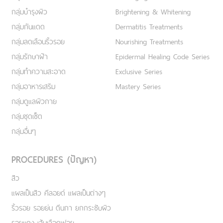
กลุ่มบำรุงผิว
Brightening & Whitening
กลุ่มกันแดด
Dermatitis Treatments
กลุ่มลดเลือนริ้วรอย
Nourishing Treatments
กลุ่มรักษาฝ้า
Epidermal Healing Code Series
กลุ่มทำความสะอาด
Exclusive Series
กลุ่มอาหารเสริม
Mastery Series
กลุ่มดูแลผิวกาย
กลุ่มชุดเซ็ต
กลุ่มอื่นๆ
PROCEDURES (ปัญหา)
สิว
แผลเป็นสิว คีลอยด์ แผลเป็นต่างๆ
ริ้วรอย รอยย่น ตีนกา ยกกระชับผิว
รอยแดง เส้นเลือดฟอย