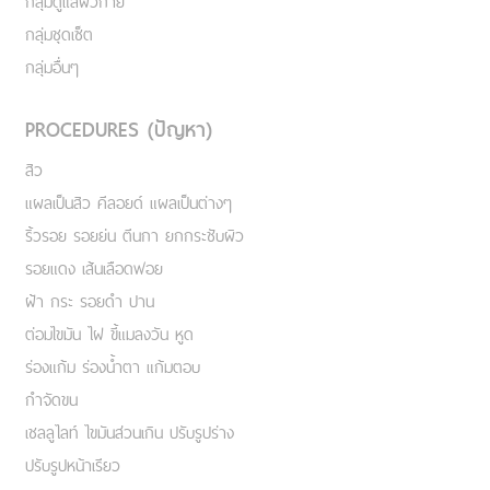
กลุ่มดูแลผิวกาย
กลุ่มชุดเซ็ต
กลุ่มอื่นๆ
PROCEDURES (ปัญหา)
สิว
แผลเป็นสิว คีลอยด์ แผลเป็นต่างๆ
ริ้วรอย รอยย่น ตีนกา ยกกระชับผิว
รอยแดง เส้นเลือดฟอย
ฝ้า กระ รอยดำ ปาน
ต่อมไขมัน ไฝ ขี้แมลงวัน หูด
ร่องแก้ม ร่องน้ำตา แก้มตอบ
กำจัดขน
เชลลูไลท์ ไขมันส่วนเกิน ปรับรูปร่าง
ปรับรูปหน้าเรียว