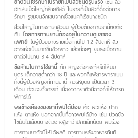
ยาตัวนี้ใช้รักษาในรายที่เป็นสิวชนิดรุนแรง
เช่น สิว
อักเสบเม็ดใหญ่คล้ายซีสต์ ในรายที่เป็นสิวที่ดื้อต่อการ
รักษา รูขุมขนอักเสบจากเชื้อแบคทีเรียบางชนิด
ส่วนใหญ่ในการรักษาสิวนั้น ผู้ป่วยต้องทานยานี้ติดต่อ
กัน
โดยการทานยานี้ต้องอยู่ในความดูแลของ
แพทย์
ในผู้ป่วยบางรายเมื่อทานไป 1-2 สัปดาห์ สิว
อาจเห่อเป็นมากขึ้นชั่วคราว แล้วค่อยๆ ยุบลงเมื่อทาน
ยาต่อไปนาน 3-4 สัปดาห์
ข้อห้ามในการใช้ยานี้
คือ หญิงตั้งครรภ์หรือให้นม
บุตร เด็กอายุต่ำกว่า 18 ปี และพวกที่แพ้สารพาราเบน
ทั้งนี้ผู้ป่วยหญิงที่ทานยานี้ ควรหยุดยาเป็นเวลา 3
เดือน ก่อนจะตั้งครรภ์ เนื่องจากยาตัวนี้อาจทำให้ทารก
พิการได้
ผลข้างเคียงของยาที่พบได้บ่อย
คือ ผิวแห้ง ปาก
แห้ง ตาแห้ง นอกจากนั้นที่อาจพบได้บ้าง เช่น ปวดข้อ
ไขมันในเลือดบางตัวอาจสูงกว่าปกติเล็กน้อย ผมร่วง
การทานยาตัวนี้ให้ได้ผลดี ควรทานหลังอาหารทันที