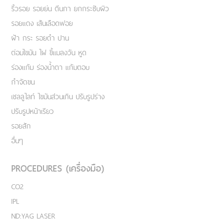
ริ้วรอย รอยย่น ตีนกา ยกกระชับผิว
รอยแดง เส้นเลือดฟอย
ฝ้า กระ รอยดำ ปาน
ต่อมไขมัน ไฝ ขี้แมลงวัน หูด
ร่องแก้ม ร่องน้ำตา แก้มตอบ
กำจัดขน
เชลลูไลท์ ไขมันส่วนเกิน ปรับรูปร่าง
ปรับรูปหน้าเรียว
รอยสัก
อื่นๆ
PROCEDURES (เครื่องมือ)
CO2
IPL
ND:YAG LASER