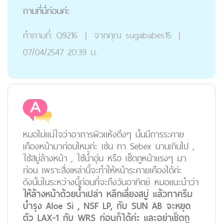
ถามที่นี่ก่อนค่ะ
คำถามที่:
Q9216
|
จากคุณ
sugababes15
|
07/04/2547 20:39 น.
หมอไม่แน่ใจว่าอาการผิวแห้งตึงๆ นั้นมีการระคาย
เคืองหน้ามาก่อนไหมค่ะ เช่น ทา Sebex นานเกินไป ,
ใช้สบู่ล้างหน้า , ใช้น้ำอุ่น หรือ เช็ดถูหน้าแรงๆ มา
ก่อน เพราะสิ่งเหล่านี้จะทำให้หน้าระคายเคืองได้ค่ะ
ดังนั้นในระหว่างนี้ก่อนที่จะถึงวันอาทิตย์ หมอแนะนำว่า
ให้ล้างหน้าด้วยน้ำเปล่า หลีกเลี่ยงสบู่ แล้วทาครีม
บำรุง Aloe Si , NSF LP, กับ SUN AB จะหยุด
ตัว LAX-1 กับ WRS ก่อนก็ได้ค่ะ และอย่าเช็ดถู