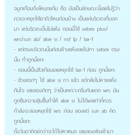
จมูกเกือบถึงโหนกแก้ม คือ มันเป็นลักษณะนี้เลยไม่รู้ว่า
ควรจะหยุดใช้ยาตัวไหนก่อนบ้าง เป็นแค่บริเวณที่บอก
มา แต่บริเวณอื่นไม่แห้ง ตอนนี้ใช้ sebex plus/
wrs/sun ab/ aloe si / nsf lp / lax-1
- แต่ตรงบริเวณนั้นค่อนข้างแห้งเลยไม่ทา sebex ตรง
นั้น ทำถูกมั้ยคะ
- ตอนนี้เป็นสิวเทียมเลยหยุดใช้ lax-1 ก่อน ถูกมั้ยคะ
- ช่วงแรกๆ ใช้ aloe si ทา แล้ว แต่กลับไม่หายแห้ง
ทันใจ เลยลองคิดๆ ว่าเป็นเพราะครีมกันแดด wrs มัน
ดูดซึมความชุ่มชื้นทำให้ aloe si ไม่ได้ผลเท่าที่ควร
กำลังจะลองหยุดใช้ wrs ก่อน ลองแต่ sun ab คิด
ถูกมั้ยคะ
ตั้งวันอาทิตย์กว่าจะได้ไปหาหมอ เลยลองพิมเข้ามา