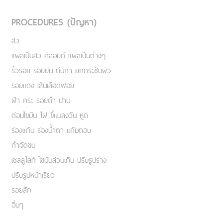
PROCEDURES (ปัญหา)
สิว
แผลเป็นสิว คีลอยด์ แผลเป็นต่างๆ
ริ้วรอย รอยย่น ตีนกา ยกกระชับผิว
รอยแดง เส้นเลือดฟอย
ฝ้า กระ รอยดำ ปาน
ต่อมไขมัน ไฝ ขี้แมลงวัน หูด
ร่องแก้ม ร่องน้ำตา แก้มตอบ
กำจัดขน
เชลลูไลท์ ไขมันส่วนเกิน ปรับรูปร่าง
ปรับรูปหน้าเรียว
รอยสัก
อื่นๆ