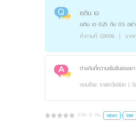
เรติน เอ
เรติน เอ 0.25 กับ 0.5 อย่
คำถามที่:
Q9096
|
จากค
ต่างกันที่ความเข้มข้นของยา
ตอบโดย:
ราชเทวีคลินิก
|
วั
จาก:
0
คน
VIEWS
5189