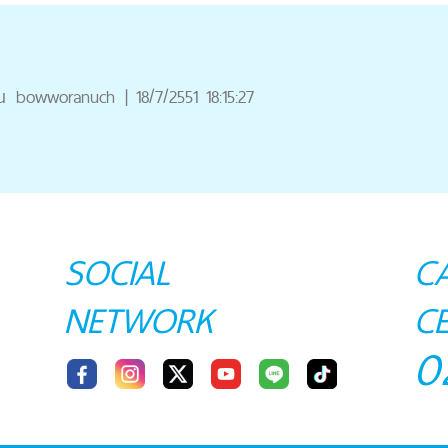
ณ
bowworanuch
|
18/7/2551 18:15:27
SOCIAL
C
NETWORK
C
0