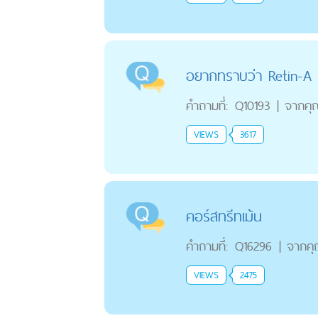
อยากทราบว่า Retin-A 
คำถามที่:
Q10193
|
จากคุ
VIEWS
3617
คอร์สทรีทเม้น
คำถามที่:
Q16296
|
จากค
VIEWS
2475