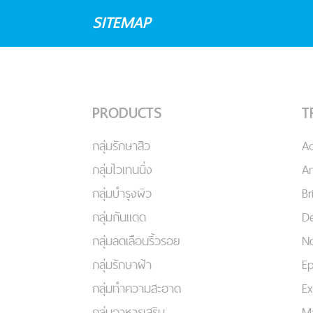
SITEMAP
PRODUCTS
T
กลุ่มรักษาสิว
A
กลุ่มไวเทนนิ่ง
An
กลุ่มบำรุงผิว
Br
กลุ่มกันแดด
De
กลุ่มลดเลือนริ้วรอย
No
กลุ่มรักษาฝ้า
Ep
กลุ่มทำความสะอาด
Ex
กลุ่มอาหารเสริม
Ma