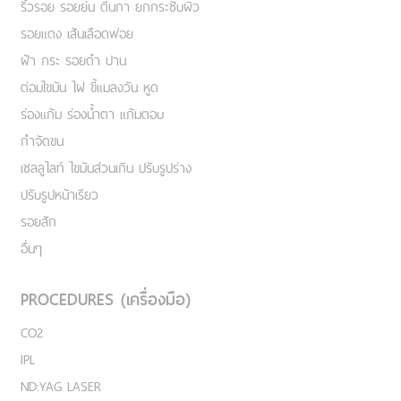
ริ้วรอย รอยย่น ตีนกา ยกกระชับผิว
รอยแดง เส้นเลือดฟอย
ฝ้า กระ รอยดำ ปาน
ต่อมไขมัน ไฝ ขี้แมลงวัน หูด
ร่องแก้ม ร่องน้ำตา แก้มตอบ
กำจัดขน
เชลลูไลท์ ไขมันส่วนเกิน ปรับรูปร่าง
ปรับรูปหน้าเรียว
รอยสัก
อื่นๆ
PROCEDURES (เครื่องมือ)
CO2
IPL
ND:YAG LASER