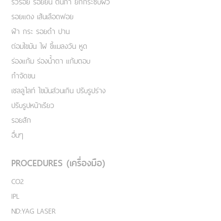
ริ้วรอย รอยย่น ตีนกา ยกกระชับผิว
รอยแดง เส้นเลือดฟอย
ฝ้า กระ รอยดำ ปาน
ต่อมไขมัน ไฝ ขี้แมลงวัน หูด
ร่องแก้ม ร่องน้ำตา แก้มตอบ
กำจัดขน
เชลลูไลท์ ไขมันส่วนเกิน ปรับรูปร่าง
ปรับรูปหน้าเรียว
รอยสัก
อื่นๆ
PROCEDURES (เครื่องมือ)
CO2
IPL
ND:YAG LASER