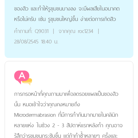
ของสิว และทำให้รูขุมขนบางลง จะมีผลเสียในอนาคต
หรือไม่ครับ เช่น รูขุมขนใหญ่ขึ้น ง่ายต่อการเกิดสิว
คำถามที่:
Q9031
|
จากคุณ
roc1234
|
28/08/2545 18:40 น.
การกรอหน้าที่คุณถามมาเพื่อลดรอยแผลเป็นของสิว
นั้น หมอเข้าใจว่าคุณคงหมายถึง
Microdermabrasion ที่มีการทำกันมากมายในคลินิก
หลายแห่ง ในช่วง 2 - 3 สัปดาห์แรกหลังทำ คุณอาจ
รู้สึกว่ารูขุมขนกระชับขึ้น แต่ถ้าทำซ้ำหลายๆ ครั้งและ