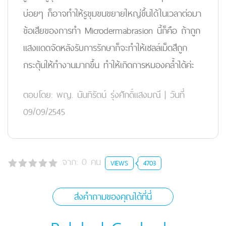
บ่อยๆ ก็อาจทำให้รูขุมขนขยายใหญ่ขึ้นได้ในเวลาต่อมา
ข้อเสียของการทำ Microdermabrasion นี้ก็คือ ถ้าถูก
แสงแดดจัดหลังรับการรักษาก็จะทำให้เซลล์เม็ดสีถูก
กระตุ้นให้ทำงานมากขึ้น ทำให้เกิดการหมองคล้ำได้ค่ะ
ตอบโดย:
พญ. นันทิรัตน์ รุ่งศักดิ์แสงมณี
|
วันที่
09/09/2545
จาก:
0
คน
VIEWS
4703
ส่งคำถามของคุณได้ที่นี่