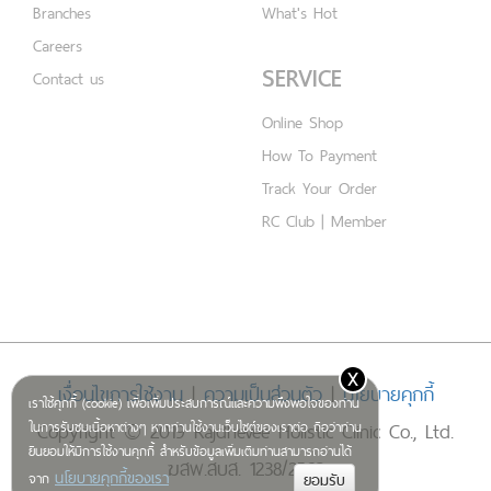
Branches
What's Hot
Careers
SERVICE
Contact us
Online Shop
How To Payment
Track Your Order
RC Club | Member
x
เงื่อนไขการใช้งาน
|
ความเป็นส่วนตัว
|
นโยบายคุกกี้
เราใช้คุกกี้ (cookie) เพื่อเพิ่มประสบการณ์และความพึงพอใจของท่าน
Copyright © 2019 Rajdhevee Holistic Clinic Co., Ltd.
ในการรับชมเนื้อหาต่างๆ หากท่านใช้งานเว็บไซต์ของเราต่อ ถือว่าท่าน
ยินยอมให้มีการใช้งานคุกกี้ สำหรับข้อมูลเพิ่มเติมท่านสามารถอ่านได้
ฆสพ.สบส. 1238/2562
นโยบายคุกกี้ของเรา
จาก