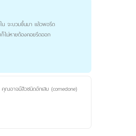
างใน จะบวมขึ้นมา แล้วพอรีด
หายก็ไม่หายต้องคอยรีดออก
ล้ว คุณอาจมีสิวชนิดอักเสบ (comedone)