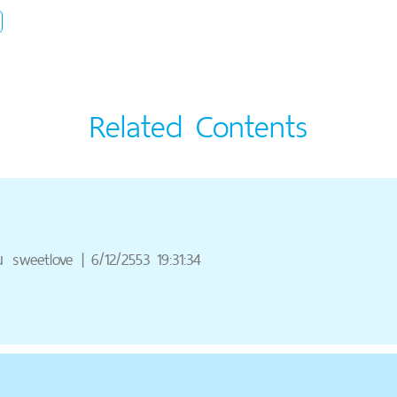
Related Contents
ณ
sweetlove
|
6/12/2553 19:31:34