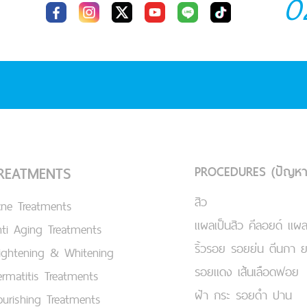
0
PROCEDURES (ปัญหา
REATMENTS
สิว
cne Treatments
แผลเป็นสิว คีลอยด์ แผล
ti Aging Treatments
ริ้วรอย รอยย่น ตีนกา 
ightening & Whitening
รอยแดง เส้นเลือดฟอย
rmatitis Treatments
ฝ้า กระ รอยดำ ปาน
urishing Treatments