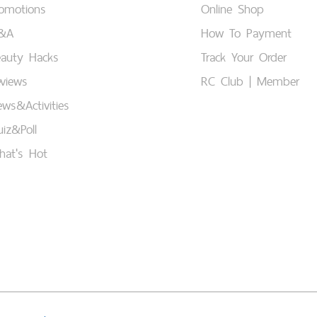
romotions
Online Shop
&A
How To Payment
eauty Hacks
Track Your Order
views
RC Club | Member
ws&Activities
iz&Poll
hat's Hot