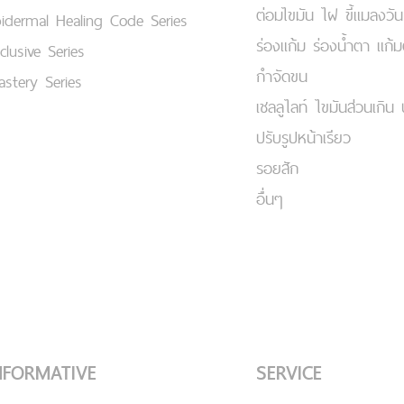
ต่อมไขมัน ไฝ ขี้แมลงวัน
idermal Healing Code Series
ร่องแก้ม ร่องน้ำตา แก้
clusive Series
กำจัดขน
stery Series
เชลลูไลท์ ไขมันส่วนเกิน 
ปรับรูปหน้าเรียว
รอยสัก
อื่นๆ
NFORMATIVE
SERVICE