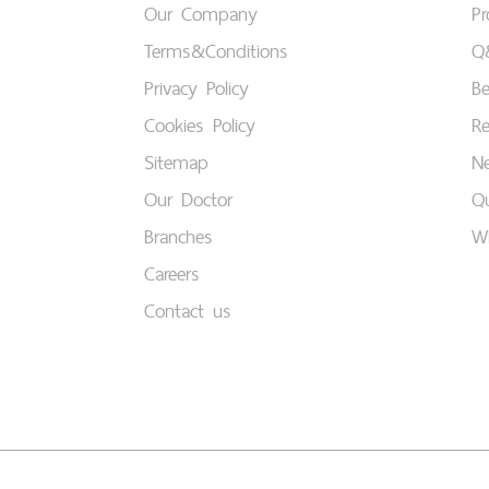
Our Company
P
Terms&Conditions
Q
Privacy Policy
B
Cookies Policy
Re
Sitemap
Ne
Our Doctor
Qu
Branches
W
Careers
Contact us