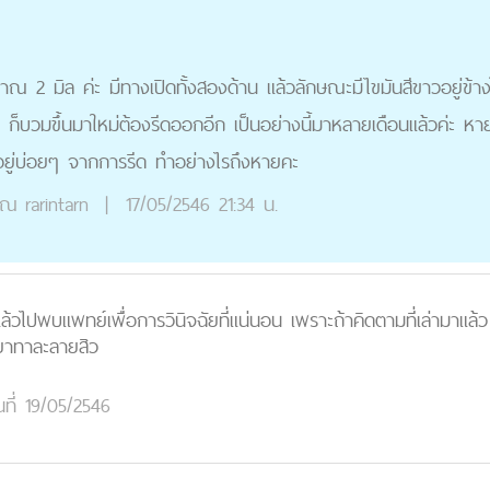
าณ 2 มิล ค่ะ มีทางเปิดทั้งสองด้าน แล้วลักษณะมีไขมันสีขาวอยู่ข้
ัน ก็บวมขึ้นมาใหม่ต้องรีดออกอีก เป็นอย่างนี้มาหลายเดือนแล้วค่ะ 
ำอยู่บ่อยๆ จากการรีด ทำอย่างไรถึงหายคะ
ุณ
rarintarn
|
17/05/2546 21:34 น.
แล้วไปพบแพทย์เพื่อการวินิจฉัยที่แน่นอน เพราะถ้าคิดตามที่เล่ามาแ
ยยาทาละลายสิว
นที่ 19/05/2546