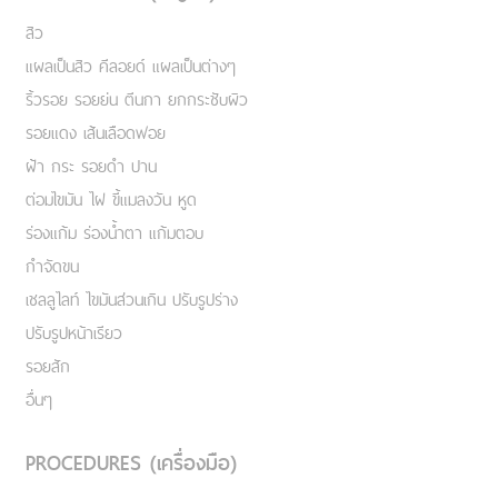
สิว
แผลเป็นสิว คีลอยด์ แผลเป็นต่างๆ
ริ้วรอย รอยย่น ตีนกา ยกกระชับผิว
รอยแดง เส้นเลือดฟอย
ฝ้า กระ รอยดำ ปาน
ต่อมไขมัน ไฝ ขี้แมลงวัน หูด
ร่องแก้ม ร่องน้ำตา แก้มตอบ
กำจัดขน
เชลลูไลท์ ไขมันส่วนเกิน ปรับรูปร่าง
ปรับรูปหน้าเรียว
รอยสัก
อื่นๆ
PROCEDURES (เครื่องมือ)