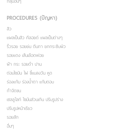
กลุ่มอื่นๆ
PROCEDURES (ปัญหา)
สิว
แผลเป็นสิว คีลอยด์ แผลเป็นต่างๆ
ริ้วรอย รอยย่น ตีนกา ยกกระชับผิว
รอยแดง เส้นเลือดฟอย
ฝ้า กระ รอยดำ ปาน
ต่อมไขมัน ไฝ ขี้แมลงวัน หูด
ร่องแก้ม ร่องน้ำตา แก้มตอบ
กำจัดขน
เชลลูไลท์ ไขมันส่วนเกิน ปรับรูปร่าง
ปรับรูปหน้าเรียว
รอยสัก
อื่นๆ