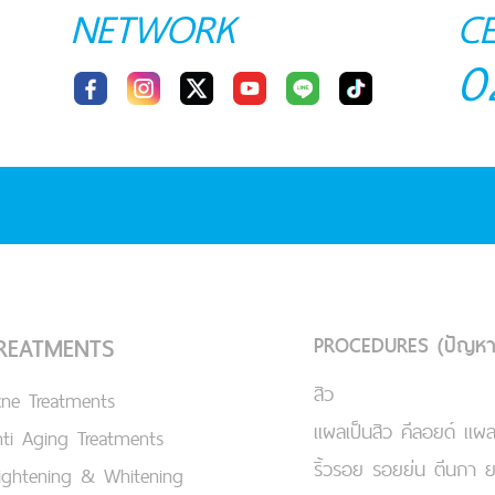
NETWORK
C
0
PROCEDURES (ปัญหา
REATMENTS
สิว
cne Treatments
แผลเป็นสิว คีลอยด์ แผล
ti Aging Treatments
ริ้วรอย รอยย่น ตีนกา 
ightening & Whitening