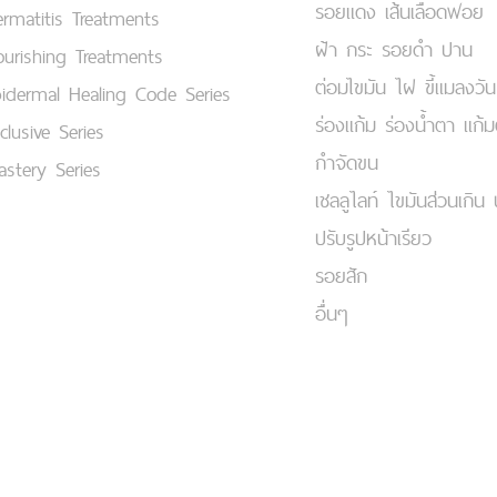
รอยแดง เส้นเลือดฟอย
rmatitis Treatments
ฝ้า กระ รอยดำ ปาน
urishing Treatments
ต่อมไขมัน ไฝ ขี้แมลงวัน
idermal Healing Code Series
ร่องแก้ม ร่องน้ำตา แก้
clusive Series
กำจัดขน
stery Series
เชลลูไลท์ ไขมันส่วนเกิน 
ปรับรูปหน้าเรียว
รอยสัก
อื่นๆ