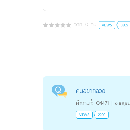
จาก:
0
คน
VIEWS
3309
คนอยากสวย
คำถามที่:
Q4471
|
จากคุ
VIEWS
2220