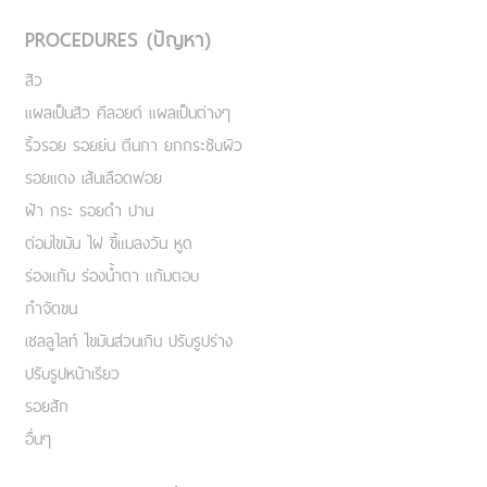
PROCEDURES (ปัญหา)
สิว
แผลเป็นสิว คีลอยด์ แผลเป็นต่างๆ
ริ้วรอย รอยย่น ตีนกา ยกกระชับผิว
รอยแดง เส้นเลือดฟอย
ฝ้า กระ รอยดำ ปาน
ต่อมไขมัน ไฝ ขี้แมลงวัน หูด
ร่องแก้ม ร่องน้ำตา แก้มตอบ
กำจัดขน
เชลลูไลท์ ไขมันส่วนเกิน ปรับรูปร่าง
ปรับรูปหน้าเรียว
รอยสัก
อื่นๆ