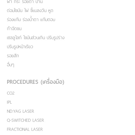
ฝ้า กระ รอยดำ ปาน
ต่อมไขมัน ไฝ ขี้แมลงวัน หูด
ร่องแก้ม ร่องน้ำตา แก้มตอบ
กำจัดขน
เชลลูไลท์ ไขมันส่วนเกิน ปรับรูปร่าง
ปรับรูปหน้าเรียว
รอยสัก
อื่นๆ
PROCEDURES (เครื่องมือ)
CO2
IPL
ND:YAG LASER
Q-SWITCHED LASER
FRACTIONAL LASER