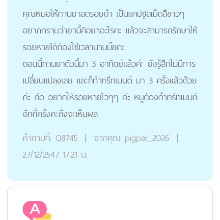
คุณหมอให้ทานยาลดรอยดำ เป็นแคปซูลเม็ดสีขาวๆ
อยากทราบว่ายานี้คิอยาอะไรคะ แล้วจะสามารถรักษาให้
รอยหายได้ต้องใช้เวลานานมั้ยคะ
ตอนนี้ทานยาตัวนี้มา 3 อาทิตย์แล้วค่ะ ยังรู้สึกไม่มีการ
เปลี่ยนแปลงเลย และก็ทำทรีทเมนต์ มา 3 ครั้งแล้วด้วย
ค่ะ คือ อยากให้รอยหายไวๆๆ ค่ะ หนูต้องทำทรีทเมนต์
อีกกี่ครั้งคะถึงจะเห็นผล
คำถามที่:
Q8745
|
จากคุณ
pigpat_2026
|
27/12/2547 17:21 น.