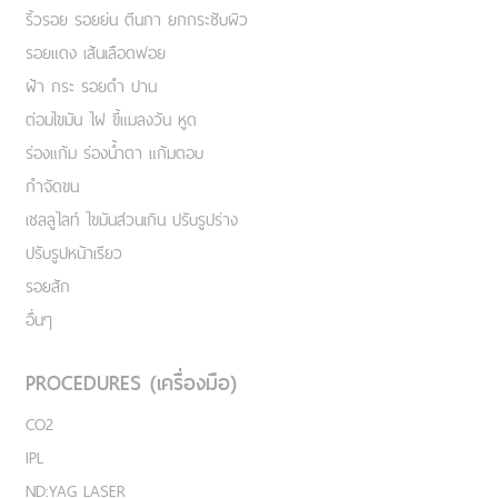
ริ้วรอย รอยย่น ตีนกา ยกกระชับผิว
รอยแดง เส้นเลือดฟอย
ฝ้า กระ รอยดำ ปาน
ต่อมไขมัน ไฝ ขี้แมลงวัน หูด
ร่องแก้ม ร่องน้ำตา แก้มตอบ
กำจัดขน
เชลลูไลท์ ไขมันส่วนเกิน ปรับรูปร่าง
ปรับรูปหน้าเรียว
รอยสัก
อื่นๆ
PROCEDURES (เครื่องมือ)
CO2
IPL
ND:YAG LASER