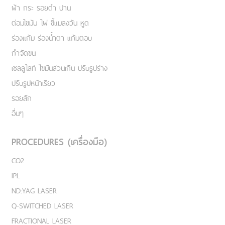
ฝ้า กระ รอยดำ ปาน
ต่อมไขมัน ไฝ ขี้แมลงวัน หูด
ร่องแก้ม ร่องน้ำตา แก้มตอบ
กำจัดขน
เชลลูไลท์ ไขมันส่วนเกิน ปรับรูปร่าง
ปรับรูปหน้าเรียว
รอยสัก
อื่นๆ
PROCEDURES (เครื่องมือ)
CO2
IPL
ND:YAG LASER
Q-SWITCHED LASER
FRACTIONAL LASER