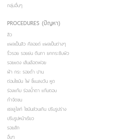
กลุ่มอื่นๆ
PROCEDURES (ปัญหา)
สิว
แผลเป็นสิว คีลอยด์ แผลเป็นต่างๆ
ริ้วรอย รอยย่น ตีนกา ยกกระชับผิว
รอยแดง เส้นเลือดฟอย
ฝ้า กระ รอยดำ ปาน
ต่อมไขมัน ไฝ ขี้แมลงวัน หูด
ร่องแก้ม ร่องน้ำตา แก้มตอบ
กำจัดขน
เชลลูไลท์ ไขมันส่วนเกิน ปรับรูปร่าง
ปรับรูปหน้าเรียว
รอยสัก
อื่นๆ