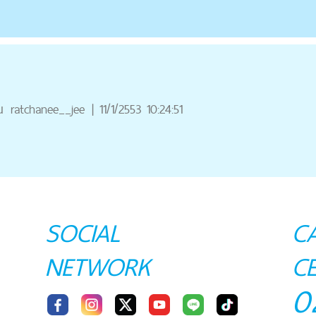
ณ
ratchanee__jee
|
11/1/2553 10:24:51
SOCIAL
C
NETWORK
C
0