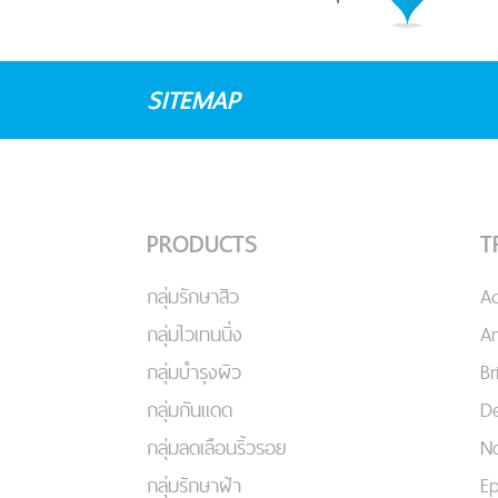
SITEMAP
PRODUCTS
T
กลุ่มรักษาสิว
A
กลุ่มไวเทนนิ่ง
An
กลุ่มบำรุงผิว
Br
กลุ่มกันแดด
De
กลุ่มลดเลือนริ้วรอย
No
กลุ่มรักษาฝ้า
Ep