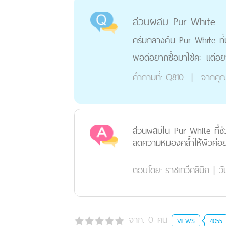
ส่วนผสม Pur White
ครีมกลางคืน Pur White ที่
พอดีอยากซื้อมาใช้คะ แต่อย
คำถามที่:
Q810
|
จากคุ
ส่วนผสมใน Pur White ที่ช่ว
ลดความหมองคล้ำให้ผิวค่อยๆ
ตอบโดย:
ราชเทวีคลินิก
|
วั
จาก:
0
คน
VIEWS
4055