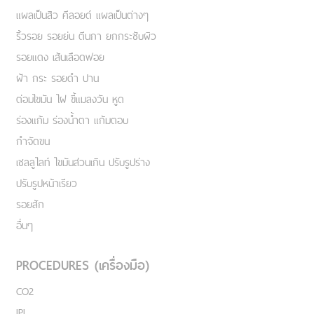
แผลเป็นสิว คีลอยด์ แผลเป็นต่างๆ
ริ้วรอย รอยย่น ตีนกา ยกกระชับผิว
รอยแดง เส้นเลือดฟอย
ฝ้า กระ รอยดำ ปาน
ต่อมไขมัน ไฝ ขี้แมลงวัน หูด
ร่องแก้ม ร่องน้ำตา แก้มตอบ
กำจัดขน
เชลลูไลท์ ไขมันส่วนเกิน ปรับรูปร่าง
ปรับรูปหน้าเรียว
รอยสัก
อื่นๆ
PROCEDURES (เครื่องมือ)
CO2
IPL