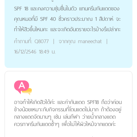
SPF 18 และคงความชุ่มชื่นในตัว แทนครีมกันแดดของ
คุณหมอที่มี SPF 40 ชั่วคราวประมาณ 1 สัปดาห์ จะ
ทำให้สิวขึ้นไหมคะ และจะเกิดอันตรายอะไรบ้างรึเปล่าคะ
คำถามที่:
Q8077
|
จากคุณ
maneechat
|
16/12/2546 18:49 น.
อาจทำให้เกิดสิวได้ค่ะ และค่ากันแดด SPF18 ถือว่าค่อน
ข้างน้อยเหมาะกับกิจกรรมที่โดนแดดไม่มาก ถ้าต้องอยู่
กลางแดดจัดนานๆ เช่น เล่นกีฬา ว่ายน้ำกลางแดด
ควรทาครีมกันแดดซ้ำๆ เพื่อไม่ให้ผิวไหม้จากแดดค่ะ