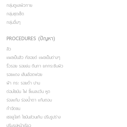
กลุ่มดูแลผิวกาย
กลุ่มชุดเซ็ต
กลุ่มอื่นๆ
PROCEDURES (ปัญหา)
สิว
แผลเป็นสิว คีลอยด์ แผลเป็นต่างๆ
ริ้วรอย รอยย่น ตีนกา ยกกระชับผิว
รอยแดง เส้นเลือดฟอย
ฝ้า กระ รอยดำ ปาน
ต่อมไขมัน ไฝ ขี้แมลงวัน หูด
ร่องแก้ม ร่องน้ำตา แก้มตอบ
กำจัดขน
เชลลูไลท์ ไขมันส่วนเกิน ปรับรูปร่าง
ปรับรูปหน้าเรียว