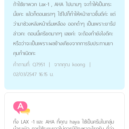
ถ้าใช้ยาพวก Lax-1 , AHA ไปนานๆ จะทำให้เป็นกระ
มั้ยคะ แล้วก็ตอนแรกๆ ใช้ไปก็ทำให้หน้าขาวขึ้นดีค่ะ แต่
ว่ามาช่วงหลังหน้าเริ่มเหลือง ออกดำๆ เป็นเพราะยารึป
ล่าวคะ ตอนนี้เครียดมากๆ เลยค่ะ จะต้องทำยังไงดีคะ
หรือว่าจะเป็นเพราะผลข้างเคียงจากการรับประทานยา
คุมกำเนิดคะ
คำถามที่:
Q7951
|
จากคุณ
koong
|
02/03/2547 16:15 น.
ทั้ง LAX -1 และ AHA ที่คุณ haya ใช้เป็นครีมในกลุ่ม
บำรุงผิว การใช้ระยะยาวไม่ควรมีปัญหาอะไรครับ ที่ว่า