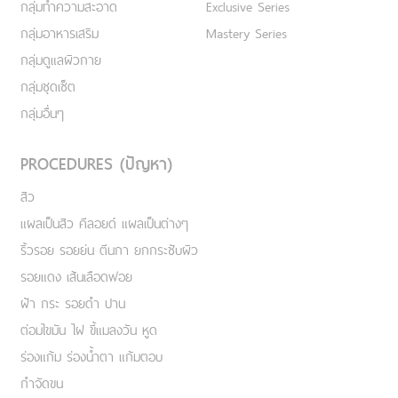
กลุ่มทำความสะอาด
Exclusive Series
กลุ่มอาหารเสริม
Mastery Series
กลุ่มดูแลผิวกาย
กลุ่มชุดเซ็ต
กลุ่มอื่นๆ
PROCEDURES (ปัญหา)
สิว
แผลเป็นสิว คีลอยด์ แผลเป็นต่างๆ
ริ้วรอย รอยย่น ตีนกา ยกกระชับผิว
รอยแดง เส้นเลือดฟอย
ฝ้า กระ รอยดำ ปาน
ต่อมไขมัน ไฝ ขี้แมลงวัน หูด
ร่องแก้ม ร่องน้ำตา แก้มตอบ
กำจัดขน