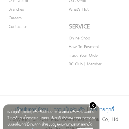
Our Doctor
Quiz&Poll
Branches
What's Hot
Careers
SERVICE
Contact us
Online Shop
How To Payment
Track Your Order
RC Club | Member
x
เงื่อนไขการใช้งาน
|
ความเป็นส่วนตัว
|
นโยบายคุกกี้
เราใช้คุกกี้ (cookie) เพื่อเพิ่มประสบการณ์และความพึงพอใจของท่าน
Copyright © 2019 Rajdhevee Holistic Clinic Co., Ltd.
ในการรับชมเนื้อหาต่างๆ หากท่านใช้งานเว็บไซต์ของเราต่อ ถือว่าท่าน
ยินยอมให้มีการใช้งานคุกกี้ สำหรับข้อมูลเพิ่มเติมท่านสามารถอ่านได้
ฆสพ.สบส. 1238/2562