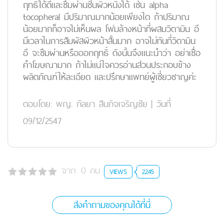
ฤทธิ์ได้ดีและซึมผ่านชั้นผิวหนังได้ เช่น alpha
tocopheral มีปริมาณมากน้อยเพียงใด ถ้าปริมาณ
น้อยมากก็อาจไม่เห็นผล โฟมล้างหน้าที่ผสมวิตามิน อี
มีเวลาในการสัมผัสผิวหน้าสั้นมาก อาจไม่ทันที่วิตามิน
อี จะซึมผ่านหรือออกฤทธิ์ ดังนั้นจึงแนะนำว่า อย่าเชื่อ
คำโฆษณามาก ถ้าไม่แน่ใจควรอ่านส่วนประกอบข้าง
ผลิตภัณฑ์ให้ละเอียด และปรึกษาแพทย์ผู้เชี่ยวชาญค่ะ
ตอบโดย:
พญ. กัลยา สินกิจเจริญชัย
|
วันที่
09/12/2547
จาก:
0
คน
VIEWS
2245
ส่งคำถามของคุณได้ที่นี่