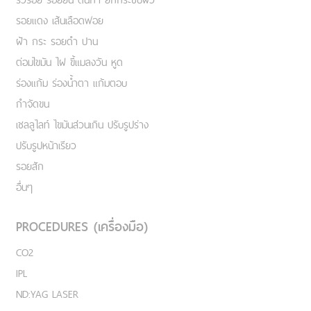
รอยแดง เส้นเลือดฟอย
ฝ้า กระ รอยดำ ปาน
ต่อมไขมัน ไฝ ขี้แมลงวัน หูด
ร่องแก้ม ร่องน้ำตา แก้มตอบ
กำจัดขน
เชลลูไลท์ ไขมันส่วนเกิน ปรับรูปร่าง
ปรับรูปหน้าเรียว
รอยสัก
อื่นๆ
PROCEDURES (เครื่องมือ)
CO2
IPL
ND:YAG LASER