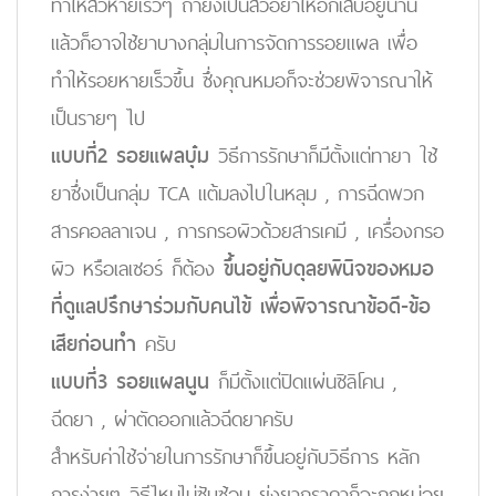
ทำให้สิวหายเร็วๆ ถ้ายังเป็นสิวอย่าให้อักเสบอยู่นาน
แล้วก็อาจใช้ยาบางกลุ่มในการจัดการรอยแผล เพื่อ
ทำให้รอยหายเร็วขึ้น ซึ่งคุณหมอก็จะช่วยพิจารณาให้
เป็นรายๆ ไป
แบบที่2 รอยแผลบุ๋ม
วิธีการรักษาก็มีตั้งแต่ทายา ใช้
ยาซึ่งเป็นกลุ่ม TCA แต้มลงไปในหลุม , การฉีดพวก
สารคอลลาเจน , การกรอผิวด้วยสารเคมี , เครื่องกรอ
ผิว หรือเลเซอร์ ก็ต้อง
ขึ้นอยู่กับดุลยพินิจของหมอ
ที่ดูแลปรึกษาร่วมกับคนไข้ เพื่อพิจารณาข้อดี-ข้อ
เสียก่อนทำ
ครับ
แบบที่3 รอยแผลนูน
ก็มีตั้งแต่ปิดแผ่นซิลิโคน ,
ฉีดยา , ผ่าตัดออกแล้วฉีดยาครับ
สำหรับค่าใช้จ่ายในการรักษาก็ขึ้นอยู่กับวิธีการ หลัก
การง่ายๆ วิธีไหนไม่ซับซ้อน ยุ่งยากราคาก็จะถูกหน่อย