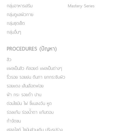
กลุ่มอาหารเสริม
Mastery Series
กลุ่มดูแลผิวกาย
กลุ่มชุดเซ็ต
กลุ่มอื่นๆ
PROCEDURES (ปัญหา)
สิว
แผลเป็นสิว คีลอยด์ แผลเป็นต่างๆ
ริ้วรอย รอยย่น ตีนกา ยกกระชับผิว
รอยแดง เส้นเลือดฟอย
ฝ้า กระ รอยดำ ปาน
ต่อมไขมัน ไฝ ขี้แมลงวัน หูด
ร่องแก้ม ร่องน้ำตา แก้มตอบ
กำจัดขน
เชลลูไลท์ ไขมันส่วนเกิน ปรับรูปร่าง