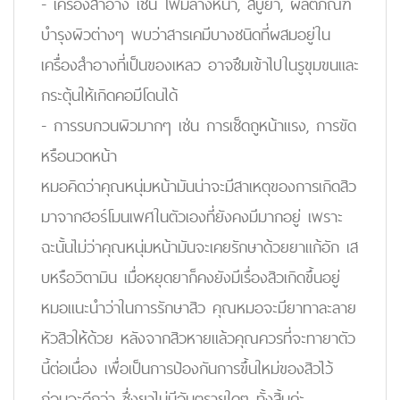
- เครื่องสำอาง เช่น โฟมล้างหน้า, สบู่ยา, ผลิตภัณฑ์
บำรุงผิวต่างๆ พบว่าสารเคมีบางชนิดที่ผสมอยู่ใน
เครื่องสำอางที่เป็นของเหลว อาจซึมเข้าไปในรูขุมขนและ
กระตุ้นให้เกิดคอมีโดนได้
- การรบกวนผิวมากๆ เช่น การเช็ดถูหน้าแรง, การขัด
หรือนวดหน้า
หมอคิดว่าคุณหนุ่มหน้ามันน่าจะมีสาเหตุของการเกิดสิว
มาจากฮอร์โมนเพศในตัวเองที่ยังคงมีมากอยู่ เพราะ
ฉะนั้นไม่ว่าคุณหนุ่มหน้ามันจะเคยรักษาด้วยยาแก้อัก เส
บหรือวิตามิน เมื่อหยุดยาก็คงยังมีเรื่องสิวเกิดขึ้นอยู่
หมอแนะนำว่าในการรักษาสิว คุณหมอจะมียาทาละลาย
หัวสิวให้ด้วย หลังจากสิวหายแล้วคุณควรที่จะทายาตัว
นี้ต่อเนื่อง เพื่อเป็นการป้องกันการขึ้นใหม่ของสิวไว้
ก่อนจะดีกว่า ซึ่งยาไม่มีอันตรายใดๆ ทั้งสิ้นค่ะ