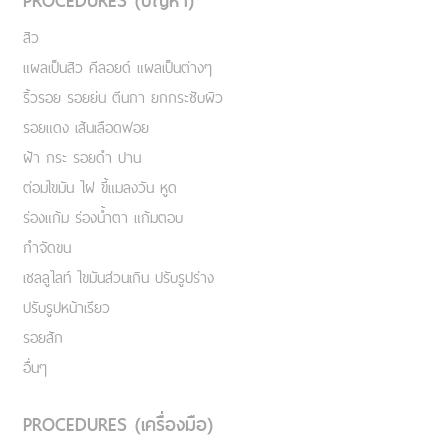
PROCEDURES (ปัญหา)
สิว
แผลเป็นสิว คีลอยด์ แผลเป็นต่างๆ
ริ้วรอย รอยย่น ตีนกา ยกกระชับผิว
รอยแดง เส้นเลือดฟอย
ฝ้า กระ รอยดำ ปาน
ต่อมไขมัน ไฝ ขี้แมลงวัน หูด
ร่องแก้ม ร่องน้ำตา แก้มตอบ
กำจัดขน
เชลลูไลท์ ไขมันส่วนเกิน ปรับรูปร่าง
ปรับรูปหน้าเรียว
รอยสัก
อื่นๆ
PROCEDURES (เครื่องมือ)