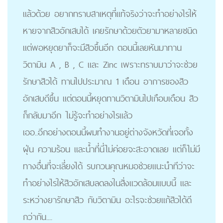
แล้วด้วย อยากทราบสาเหตุที่แท้จริงว่าจะทำอย่างไรให้
หายจากสิวอักเสบได้ เคยรักษาด้วยตัวยามาหลายชนิด
แต่พอหยุดยาก็จะมีสิวขึ้นอีก ตอนนี้เลยหันมาทาน
วิตามิน A , B , C และ Zinc เพราะทราบมาว่าจะช่วย
รักษาสิวได้ ทานไปประมาณ 1 เดือน อาการของสิว
อักเสบดีขึ้น แต่ตอนนี้หยุดทานวิตามินไปเกือบเดือน สิว
ก็กลับมาอีก ไม่รู้จะทำอย่างไรแล้ว
เออ..อีกอย่างตอนนี้ผมทำงานอยู่ต่างจังหวัดที่เจอทั้ง
ฝุ่น ความร้อน และน้ำที่นี่ไม่ค่อยจะสะอาดเลย แต่ก็ไม่มี
ทางอื่นที่จะเลี่ยงได้ รบกวนคุณหมอช่วยแนะนำทีว่าจะ
ทำอย่างไรให้สิวอักเสบลดลงในสิ่งแวดล้อมแบบนี้ และ
ระหว่างยารักษาสิว กับวิตามิน อะไรจะช่วยแก้สิวได้ดี
กว่ากัน....