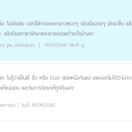
ม่เจ็บ ไม่อักเสบ เวลาใส่กางเกงขายาวหนาๆ แล้วนั่งนานๆ มักจะขึ้น แ
คะ แล้วต้องทายารักษาและยาลบรอยดำอะไรบ้างคะ
ุณ
jiw_rinmukda
|
17/09/2545 14:41 น.
ก ไม่รู้ว่าเป็นฝี สิว หรือ Cust ชนิดหนึ่งกันแน่ เลยบอกไม่ได้ว่าน
ัยที่แน่นอน และรับการรักษาที่ถูกต้องค่ะ
สพกานต์
|
วันที่ 19/09/2545