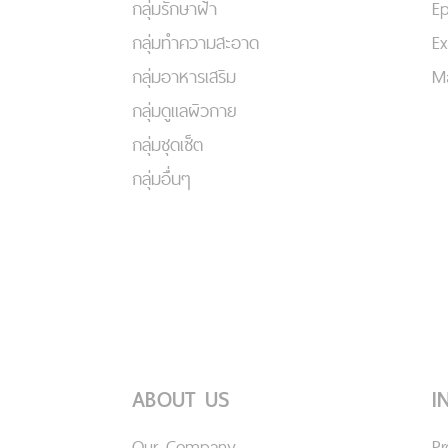
กลุ่มรักษาฝ้า
Ep
กลุ่มทำความสะอาด
Ex
กลุ่มอาหารเสริม
Ma
กลุ่มดูแลผิวกาย
กลุ่มชุดเซ็ต
กลุ่มอื่นๆ
ABOUT US
I
Our Company
P