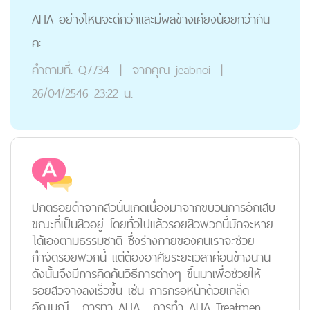
AHA อย่างไหนจะดีกว่าและมีผลข้างเคียงน้อยกว่ากัน
คะ
คำถามที่:
Q7734
|
จากคุณ
jeabnoi
|
26/04/2546 23:22 น.
ปกติรอยดำจากสิวนั้นเกิดเนื่องมาจากขบวนการอักเสบ
ขณะที่เป็นสิวอยู่ โดยทั่วไปเเล้วรอยสิวพวกนี้มักจะหาย
ได้เองตามธรรมชาติ ซึ่งร่างกายของคนเราจะช่วย
กำจัดรอยพวกนี้ แต่ต้องอาศัยระยะเวลาค่อนข้างนาน
ดังนั้นจึงมีการคิดค้นวิธีการต่างๆ ขึ้นมาเพื่อช่วยให้
รอยสิวจางลงเร็วขึ้น เช่น การกรอหน้าด้วยเกล็ด
อัญมณี , การทา AHA , การทำ AHA Treatmen