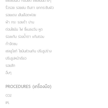
แผลเป็นสิว คีลอยด์ แผลเป็นต่างๆ
ริ้วรอย รอยย่น ตีนกา ยกกระชับผิว
รอยแดง เส้นเลือดฟอย
ฝ้า กระ รอยดำ ปาน
ต่อมไขมัน ไฝ ขี้แมลงวัน หูด
ร่องแก้ม ร่องน้ำตา แก้มตอบ
กำจัดขน
เชลลูไลท์ ไขมันส่วนเกิน ปรับรูปร่าง
ปรับรูปหน้าเรียว
รอยสัก
อื่นๆ
PROCEDURES (เครื่องมือ)
CO2
IPL