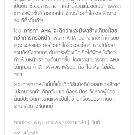
เป็นต้น ซี่งวิธีการต่างๆ เหล่านี้ล้วนแล้วแต่เป็นการผลัด
เอาเซลผิวชั้นขี้ไคลออกไป ซึ่งจะช่วยทำให้รอยสิวจาง
ลงได้เร็วขึ้นด้วย
โดย
การทา AHA จะดีกว่าและมีผลข้างเคียงน้อย
กว่าการกรอหน้า
เพราะ AHA นอกจากจะทำให้รอย
สิวจางลงแล้ว ยังช่วยทำให้ริ้วรอยเล็กๆ หายไปด้วย
รวมถึงยังช่วยกระตุ้นการสร้างเนื้อเยื่อใต้ผิวหนังซึ่งจะ
ทำให้ใบหน้าเราเต่งตึงมากขึ้น โดยเราสามารถทา AHA
ได้ทุกวัน ถ้าสภาพผิวเราพร้อม คือ ไม่แห้ง ไม่มีสิว
ฯลฯ
ส่วนการกรอหน้านั้นก็เป็นอีกวิธีหนึ่งที่ช่วยลบรอยสิวแต่
ไม่สามารถทำได้ทุกวัน และต้องระมัดระวังหากผู้ป่วย
นั้นมีประวัติการเกิดแผลเป็นได้ง่ายหรือรับประทานยา
รักษาสิวบางชนิดอยู่
ตอบโดย:
พญ. ดวงพร บรรณเภสัช
|
วันที่
28/04/2546