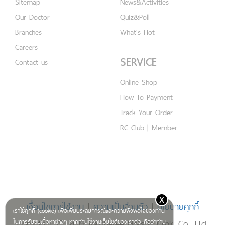
Sitemap
News&Activities
Our Doctor
Quiz&Poll
Branches
What's Hot
Careers
SERVICE
Contact us
Online Shop
How To Payment
Track Your Order
RC Club | Member
x
เงื่อนไขการใช้งาน
|
ความเป็นส่วนตัว
|
นโยบายคุกกี้
เราใช้คุกกี้ (cookie) เพื่อเพิ่มประสบการณ์และความพึงพอใจของท่าน
Copyright © 2019 Rajdhevee Holistic Clinic Co., Ltd.
ในการรับชมเนื้อหาต่างๆ หากท่านใช้งานเว็บไซต์ของเราต่อ ถือว่าท่าน