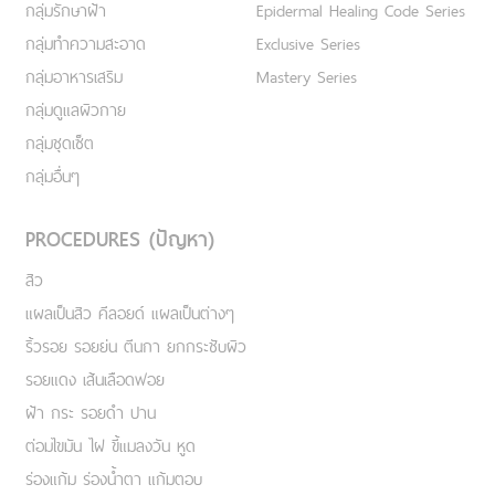
กลุ่มรักษาฝ้า
Epidermal Healing Code Series
กลุ่มทำความสะอาด
Exclusive Series
กลุ่มอาหารเสริม
Mastery Series
กลุ่มดูแลผิวกาย
กลุ่มชุดเซ็ต
กลุ่มอื่นๆ
PROCEDURES (ปัญหา)
สิว
แผลเป็นสิว คีลอยด์ แผลเป็นต่างๆ
ริ้วรอย รอยย่น ตีนกา ยกกระชับผิว
รอยแดง เส้นเลือดฟอย
ฝ้า กระ รอยดำ ปาน
ต่อมไขมัน ไฝ ขี้แมลงวัน หูด
ร่องแก้ม ร่องน้ำตา แก้มตอบ