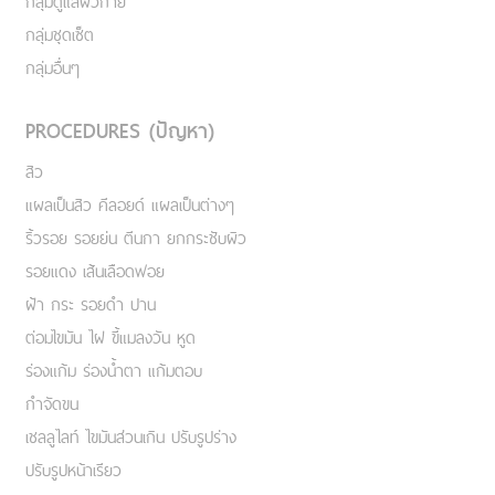
กลุ่มดูแลผิวกาย
กลุ่มชุดเซ็ต
กลุ่มอื่นๆ
PROCEDURES (ปัญหา)
สิว
แผลเป็นสิว คีลอยด์ แผลเป็นต่างๆ
ริ้วรอย รอยย่น ตีนกา ยกกระชับผิว
รอยแดง เส้นเลือดฟอย
ฝ้า กระ รอยดำ ปาน
ต่อมไขมัน ไฝ ขี้แมลงวัน หูด
ร่องแก้ม ร่องน้ำตา แก้มตอบ
กำจัดขน
เชลลูไลท์ ไขมันส่วนเกิน ปรับรูปร่าง
ปรับรูปหน้าเรียว