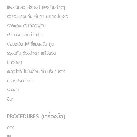
แผลเป็นสิว คีลอยด์ แผลเป็นต่างๆ
ริ้วรอย รอยย่น ตีนกา ยกกระชับผิว
รอยแดง เส้นเลือดฟอย
ฝ้า กระ รอยดำ ปาน
ต่อมไขมัน ไฝ ขี้แมลงวัน หูด
ร่องแก้ม ร่องน้ำตา แก้มตอบ
กำจัดขน
เชลลูไลท์ ไขมันส่วนเกิน ปรับรูปร่าง
ปรับรูปหน้าเรียว
รอยสัก
อื่นๆ
PROCEDURES (เครื่องมือ)
CO2
IPL