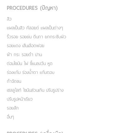
PROCEDURES (ปัญหา)
สิว
แผลเป็นสิว คีลอยด์ แผลเป็นต่างๆ
ริ้วรอย รอยย่น ตีนกา ยกกระชับผิว
รอยแดง เส้นเลือดฟอย
ฝ้า กระ รอยดำ ปาน
ต่อมไขมัน ไฝ ขี้แมลงวัน หูด
ร่องแก้ม ร่องน้ำตา แก้มตอบ
กำจัดขน
เชลลูไลท์ ไขมันส่วนเกิน ปรับรูปร่าง
ปรับรูปหน้าเรียว
รอยสัก
อื่นๆ