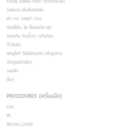
ริ้วรอย รอยย่น ตีนกา ยกกระชับผิว
รอยแดง เส้นเลือดฟอย
ฝ้า กระ รอยดำ ปาน
ต่อมไขมัน ไฝ ขี้แมลงวัน หูด
ร่องแก้ม ร่องน้ำตา แก้มตอบ
กำจัดขน
เชลลูไลท์ ไขมันส่วนเกิน ปรับรูปร่าง
ปรับรูปหน้าเรียว
รอยสัก
อื่นๆ
PROCEDURES (เครื่องมือ)
CO2
IPL
ND:YAG LASER