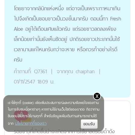
โดยยาจากคลินิกแห่งหนึ่ง แต่อาจเป็นเพราะทาหนาเกิน
ไปจึงเกิดเป็นขอบขาวเป็นวงขั้นมาครับ ตอนนี้ทา Fresh
Aloe อยู่ได้เดือนเศษแล้วครับ แต่รอยขาวลดลงเพียง
เล็กน้อยเท่านั้นยังเห็นชัดอยู่ ปกติรอยขาวประเภทนั้นใช้
เวลานานแค่ไหนครับกว่าจะหาย หรือควรทำอย่างไรดี
ครับ
คำถามที่:
Q7361
|
จากคุณ
chaiphan
|
01/11/2547 18:09 น.
x
เราใช้คุกกี้ (cookie) เพื่อเพิ่มประสบการณ์และความพึงพอใจของท่าน
ในการรับชมเนื้อหาต่างๆ หากท่านใช้งานเว็บไซต์ของเราต่อ ถือว่าท่าน
ยินยอมให้มีการใช้งานคุกกี้ สำหรับข้อมูลเพิ่มเติมท่านสามารถอ่านได้
นโยบายคุกกี้ของเรา
จาก
รอยขาวที่เกิดขึ้นน่าจะเกิดจากการใช้ยาลดรอยดำดัง
Op