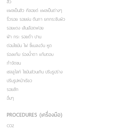
สิว
แผลเป็นสิว คีลอยด์ แผลเป็นต่างๆ
ริ้วรอย รอยย่น ตีนกา ยกกระชับผิว
รอยแดง เส้นเลือดฟอย
ฝ้า กระ รอยดำ ปาน
ต่อมไขมัน ไฝ ขี้แมลงวัน หูด
ร่องแก้ม ร่องน้ำตา แก้มตอบ
กำจัดขน
เชลลูไลท์ ไขมันส่วนเกิน ปรับรูปร่าง
ปรับรูปหน้าเรียว
รอยสัก
อื่นๆ
PROCEDURES (เครื่องมือ)
CO2