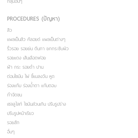
กลุ่มอื่นๆ
PROCEDURES (ปัญหา)
สิว
แผลเป็นสิว คีลอยด์ แผลเป็นต่างๆ
ริ้วรอย รอยย่น ตีนกา ยกกระชับผิว
รอยแดง เส้นเลือดฟอย
ฝ้า กระ รอยดำ ปาน
ต่อมไขมัน ไฝ ขี้แมลงวัน หูด
ร่องแก้ม ร่องน้ำตา แก้มตอบ
กำจัดขน
เชลลูไลท์ ไขมันส่วนเกิน ปรับรูปร่าง
ปรับรูปหน้าเรียว
รอยสัก
อื่นๆ