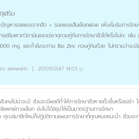
ุเสริม
ละปัญหารอยแดงจากสิว + รอยแดงเส้นเลือดฝอย เพิ่งเริ่มรับการรักษ
สริมพวกวิตามินและแร่ธาตุควบคู่กับการรักษาสิวได้หรือไม่คะ เช่น ส
1000 mg. และกำลังจะทาน Bio Zinc ควบคู่กันด้วย ไม่ทราบว่าจะมี
ุณ
areewanh
|
20/09/2547 14:03 น.
ิวคงไม่น่าจะมี ส่วนจะมีผลดีทำให้การรักษาสิวหายเร็วขึ้นหรือเปล่า
ใช่แพทย์ทางเลือก ยังไม่ได้สรุปให้เป็นมาตรฐานการรักษา
ือ คุณสมาชิกใหม่ก็ปฏิบัติตามแผนการรักษาที่คุณหมอแนะนำ ส่วนจะ