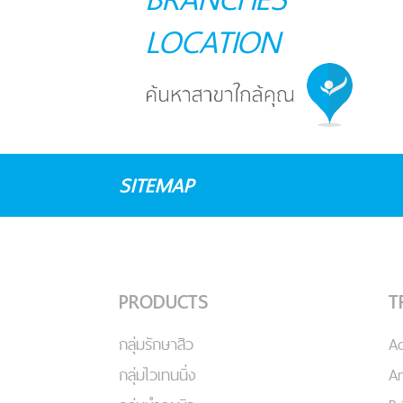
LOCATION
SITEMAP
PRODUCTS
T
กลุ่มรักษาสิว
A
กลุ่มไวเทนนิ่ง
An