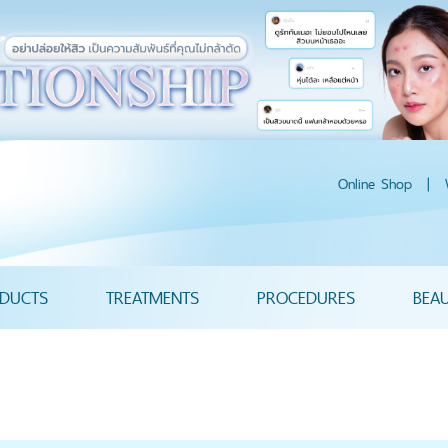
Online Shop
|
DUCTS
TREATMENTS
PROCEDURES
BEA