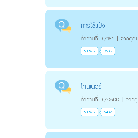
การใช้แป้ง
คำถามที่:
Q1184
|
จากคุณ
VIEWS
3535
โทนเนอร์
คำถามที่:
Q10600
|
จากค
VIEWS
5432