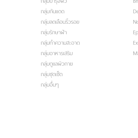
กลุ่มบำรุงผิว
Br
กลุ่มกันแดด
De
กลุ่มลดเลือนริ้วรอย
No
กลุ่มรักษาฝ้า
Ep
กลุ่มทำความสะอาด
Ex
กลุ่มอาหารเสริม
Ma
กลุ่มดูแลผิวกาย
กลุ่มชุดเซ็ต
กลุ่มอื่นๆ