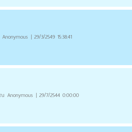
Anonymous
|
29/3/2549 15:38:41
ุณ
Anonymous
|
29/7/2544 0:00:00