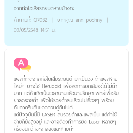
จากท่อไอเสียรถยนต์หายบ้างคะ
คำถามที่:
Q7032
|
จากคุณ
ann_poohny
|
09/05/2548 14:51 น.
แผลที่เกิดจากท่อไอเสียรถยนต์ มักเป็นวง ถ้าแผลหาย
ใหม่ๆ อาจใช้ Herudoid เพื่อลดการอักเสบจะได้ไม่ดำ
มาก แต่ถ้าเกิดเป็นเวลานานแล้วมาปรึกษาแพทย์เพื่อรับ
ยาลดรอยดำ เพื่อให้รอยดำลบเลือนไปเรื่อยๆ พร้อม
กับทาครีมกันแดดควบคู่กันไปค่ะ
แต่ปัจจุบันนี้มี LASER ลบรอยดำและแผลเป็น แต่ค่าใช้
จ่ายก็ยังสูงอยู่ และอาจต้องทำการยิง Laser หลายๆ
ครั้งจนกว่าจะจางลงและหายค่ะ