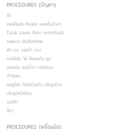
PROCEDURES (ปัญหา)
สิว
แผลเป็นสิว คีลอยด์ แผลเป็นต่างๆ
ริ้วรอย รอยย่น ตีนกา ยกกระชับผิว
รอยแดง เส้นเลือดฟอย
ฝ้า กระ รอยดำ ปาน
ต่อมไขมัน ไฝ ขี้แมลงวัน หูด
ร่องแก้ม ร่องน้ำตา แก้มตอบ
กำจัดขน
เชลลูไลท์ ไขมันส่วนเกิน ปรับรูปร่าง
ปรับรูปหน้าเรียว
รอยสัก
อื่นๆ
PROCEDURES (เครื่องมือ)