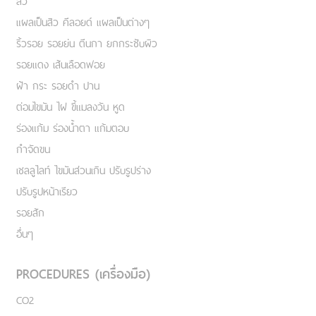
สิว
แผลเป็นสิว คีลอยด์ แผลเป็นต่างๆ
ริ้วรอย รอยย่น ตีนกา ยกกระชับผิว
รอยแดง เส้นเลือดฟอย
ฝ้า กระ รอยดำ ปาน
ต่อมไขมัน ไฝ ขี้แมลงวัน หูด
ร่องแก้ม ร่องน้ำตา แก้มตอบ
กำจัดขน
เชลลูไลท์ ไขมันส่วนเกิน ปรับรูปร่าง
ปรับรูปหน้าเรียว
รอยสัก
อื่นๆ
PROCEDURES (เครื่องมือ)
CO2