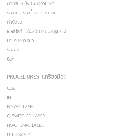
ต่อมไขมัน ไฝ ขี้แมลงวัน หูด
ร่องแก้ม ร่องน้ำตา แก้มตอบ
กำจัดขน
เชลลูไลท์ ไขมันส่วนเกิน ปรับรูปร่าง
ปรับรูปหน้าเรียว
รอยสัก
อื่นๆ
PROCEDURES (เครื่องมือ)
CO2
IPL
ND:YAG LASER
Q-SWITCHED LASER
FRACTIONAL LASER
ULTHERAPHY