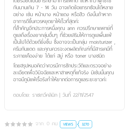
เตียรอยด์เป็นยารักษาอาการแพ้ที่ดี แต่หากว่าผู้ใช้ใช้
กันนานเกิน 7 - 14 วัน อาจเกิดข้อแทรกซ้อนได้หลาย
อย่าง เช่น หน้าบาง หน้าแดง หรือสิว ดังนั้นถ้าหาก
อาการดีขึ้นควรหยุดยาให้เร็วที่สุดค่ะ
ที่สำคัญอีกประการหนึ่งคุณ ann ควรปรึกษาแพทย์ที่
ดูแลถึงเรื่องยากลุ่มอื่นๆ ที่ช่วยเสริมให้การดูแลผื่นแพ้
เป็นไปได้ด้วยดียิ่งขึ้น ซึ่งอาจจะเป็นกลุ่ม moisturizer ,
ครีมกันแดด และคุณควรจะงดผลิตภัณฑ์ที่มีสารเคมีที่
ระคายเคืองง่าย ได้แก่ สบู่ หรือ toner บางชนิด
โดยสรุปหมอคิดว่าควรมีการซักประวัติและตรวจอย่าง
ละเอียดเพื่อวินิจฉัยและหาสาเหตุที่แท้จริง มิเช่นนั้นคุณ
อาจมีภูมิแพ้เรื้อรังทำให้ยากต่อการดูแลระยะยาวค่ะ
ตอบโดย:
ราชเทวีคลินิก
|
วันที่ 22/11/2547
จาก:
0
คน
VIEWS
3270