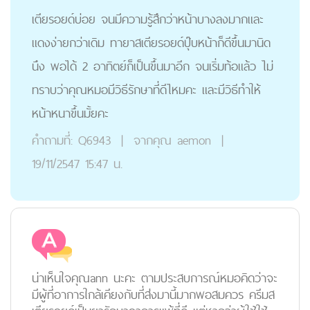
เตียรอยด์บ่อย จนมีความรู้สึกว่าหน้าบางลงมากและ
แดงง่ายกว่าเดิม ทายาสเตียรอยด์ปุ๊บหน้าก็ดีขึ้นมานิด
นึง พอได้ 2 อาทิตย์ก็เป็นขึ้นมาอีก จนเริ่มท้อแล้ว ไม่
ทราบว่าคุณหมอมีวิธีรักษาที่ดีไหมคะ และมีวิธีทำให้
หน้าหนาขึ้นมั้ยคะ
คำถามที่:
Q6943
|
จากคุณ
aemon
|
19/11/2547 15:47 น.
น่าเห็นใจคุณann นะคะ ตามประสบการณ์หมอคิดว่าจะ
มีผู้ที่อาการใกล้เคียงกับที่ส่งมานี้มากพอสมควร ครีมส