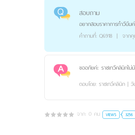
สอบถาม
อยากสอบราคาการทำวีบีมค่
คำถามที่:
Q6918
|
จากค
ขออภัยค่ะ ราชเทวีคลินิกไม่มั
ตอบโดย:
ราชเทวีคลินิก
|
วั
จาก:
0
คน
VIEWS
3256