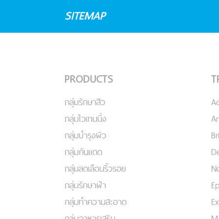
SITEMAP
PRODUCTS
T
กลุ่มรักษาสิว
A
กลุ่มไวเทนนิ่ง
An
กลุ่มบำรุงผิว
Br
กลุ่มกันแดด
De
กลุ่มลดเลือนริ้วรอย
No
กลุ่มรักษาฝ้า
Ep
กลุ่มทำความสะอาด
Ex
กลุ่มอาหารเสริม
Ma