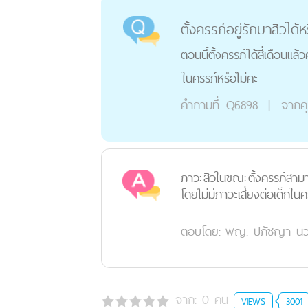
ตั้งครรภ์อยู่รักษาสิวได้ห
ตอนนี้ตั้งครรภ์ได้สี่เดือนแ
ในครรภ์หรือไม่คะ
คำถามที่:
Q6898
|
จากค
ภาวะสิวในขณะตั้งครรภ์สาม
โดยไม่มีภาวะเสี่ยงต่อเด็กในค
ตอบโดย:
พญ. ปภัชญา นวฤ
จาก:
0
คน
VIEWS
3001