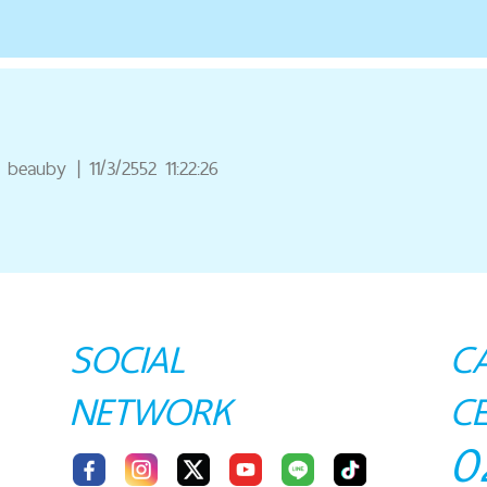
beauby
|
11/3/2552 11:22:26
SOCIAL
C
NETWORK
C
0