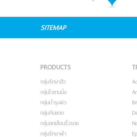
SITEMAP
PRODUCTS
T
กลุ่มรักษาสิว
A
กลุ่มไวเทนนิ่ง
An
กลุ่มบำรุงผิว
Br
กลุ่มกันแดด
De
กลุ่มลดเลือนริ้วรอย
No
กลุ่มรักษาฝ้า
Ep