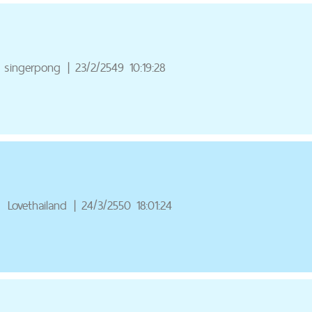
singerpong
|
23/2/2549 10:19:28
ณ
Lovethailand
|
24/3/2550 18:01:24