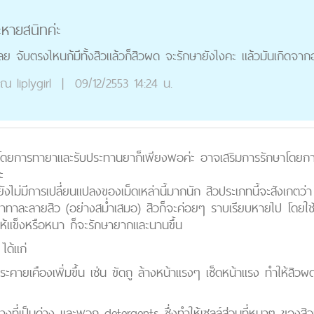
หายสนิทค่ะ
ลย จับตรงไหนก้มีทั้งสิวแล้วก็สิวผด จะรักษายังไงคะ แล้วมันเกิดจาก
ุณ
liplygirl
|
09/12/2553 14:24 น.
โดยการทายาและรับประทานยาก็เพียงพอค่ะ อาจเสริมการรักษาโดยการทำท
ะ
ยังไม่มีการเปลี่ยนแปลงของเม็ดเหล่านี้มากนัก สิวประเภทนี้จะสังเกตว่า
าทาละลายสิว (อย่างสม่ำเสมอ) สิวก็จะค่อยๆ ราบเรียบหายไป โดยใช้
ให้แข็งหรือหนา ก็จะรักษายากและนานขึ้น
ได้แก่
ระคายเคืองเพิ่มขึ้น เช่น ขัดถู ล้างหน้าแรงๆ เช็ดหน้าแรง ทำให้สิว
ี่เป็นด่าง และพวก detergents ซึ่งทำให้เซลล์ส่วนที่หนาๆ ของสิวเท