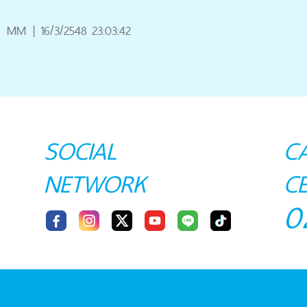
MM
|
16/3/2548 23:03:42
SOCIAL
C
NETWORK
C
0