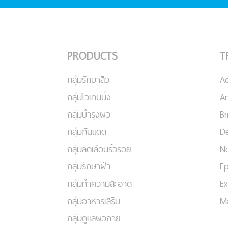
PRODUCTS
T
กลุ่มรักษาสิว
A
กลุ่มไวเทนนิ่ง
An
กลุ่มบำรุงผิว
Br
กลุ่มกันแดด
De
กลุ่มลดเลือนริ้วรอย
No
กลุ่มรักษาฝ้า
Ep
กลุ่มทำความสะอาด
Ex
กลุ่มอาหารเสริม
Ma
กลุ่มดูแลผิวกาย