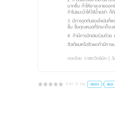
มากขึ้น ทำให้ยาละลายออกช้
ถ้าไม่แนะนำให้ใช้น้ำเปล่า 
3. มีการอุดตันของไขมันที่
ขึ้น ซึ่งคุณหมอที่รักษาก็จะ
4. ถ้ามีการอักเสบร่วมด้วย เ
สิวเทียมหรือสิวผดถ้ามีการ
ตอบโดย:
ราชเทวีคลินิก
|
วั
จาก:
0
คน
VIEWS
3625