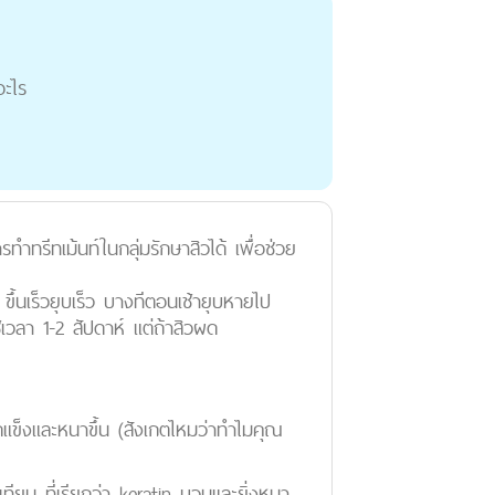
อะไร
รีทเม้นท์ในกลุ่มรักษาสิวได้ เพื่อช่วย
 ขึ้นเร็วยุบเร็ว บางทีตอนเช้ายุบหายไป
เวลา 1-2 สัปดาห์ แต่ถ้าสิวผด
ผดแข็งและหนาขึ้น (สังเกตไหมว่าทำไมคุณ
ียม ที่เรียกว่า keratin บวมและยิ่งหนา