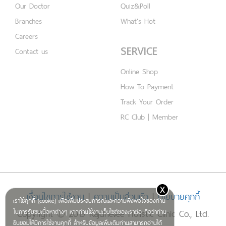
Our Doctor
Quiz&Poll
Branches
What's Hot
Careers
SERVICE
Contact us
Online Shop
How To Payment
Track Your Order
RC Club | Member
x
เงื่อนไขการใช้งาน
|
ความเป็นส่วนตัว
|
นโยบายคุกกี้
เราใช้คุกกี้ (cookie) เพื่อเพิ่มประสบการณ์และความพึงพอใจของท่าน
Copyright © 2019 Rajdhevee Holistic Clinic Co., Ltd.
ในการรับชมเนื้อหาต่างๆ หากท่านใช้งานเว็บไซต์ของเราต่อ ถือว่าท่าน
ยินยอมให้มีการใช้งานคุกกี้ สำหรับข้อมูลเพิ่มเติมท่านสามารถอ่านได้