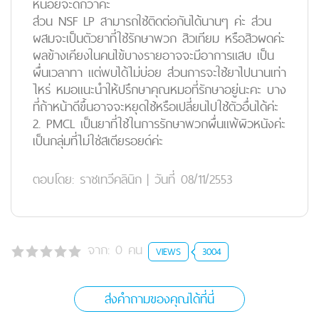
หน่อยจะดีกว่าค่ะ
ส่วน NSF LP สามารถใช้ติดต่อกันได้นานๆ ค่ะ ส่วน
ผสมจะเป็นตัวยาที่ใช้รักษาพวก สิวเทียม หรือสิวผดค่ะ
ผลข้างเคียงในคนไข้บางรายอาจจะมีอาการแสบ เป็น
ผื่นเวลาทา แต่พบได้ไม่บ่อย ส่วนการจะใช้ยาไปนานเท่า
ไหร่ หมอแนะนำให้ปรึกษาคุณหมอที่รักษาอยู่นะคะ บาง
ที่ถ้าหน้าดีขึ้นอาจจะหยุดใช้หรือเปลี่ยนไปใช้ตัวอื่นได้ค่ะ
2. PMCL เป็นยาที่ใช้ในการรักษาพวกผื่นแพ้ผิวหนังค่ะ
เป็นกลุ่มที่ไม่ใช่สเตียรอยด์ค่ะ
ตอบโดย:
ราชเทวีคลินิก
|
วันที่ 08/11/2553
จาก:
0
คน
VIEWS
3004
ส่งคำถามของคุณได้ที่นี่