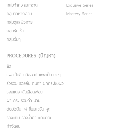
กลุ่มทำความสะอาด
Exclusive Series
กลุ่มอาหารเสริม
Mastery Series
กลุ่มดูแลผิวกาย
กลุ่มชุดเซ็ต
กลุ่มอื่นๆ
PROCEDURES (ปัญหา)
สิว
แผลเป็นสิว คีลอยด์ แผลเป็นต่างๆ
ริ้วรอย รอยย่น ตีนกา ยกกระชับผิว
รอยแดง เส้นเลือดฟอย
ฝ้า กระ รอยดำ ปาน
ต่อมไขมัน ไฝ ขี้แมลงวัน หูด
ร่องแก้ม ร่องน้ำตา แก้มตอบ
กำจัดขน