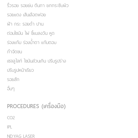
ริ้วรอย รอยย่น ตีนกา ยกกระชับผิว
รอยแดง เส้นเลือดฟอย
ฝ้า กระ รอยดำ ปาน
ต่อมไขมัน ไฝ ขี้แมลงวัน หูด
ร่องแก้ม ร่องน้ำตา แก้มตอบ
กำจัดขน
เชลลูไลท์ ไขมันส่วนเกิน ปรับรูปร่าง
ปรับรูปหน้าเรียว
รอยสัก
อื่นๆ
PROCEDURES (เครื่องมือ)
CO2
IPL
ND:YAG LASER